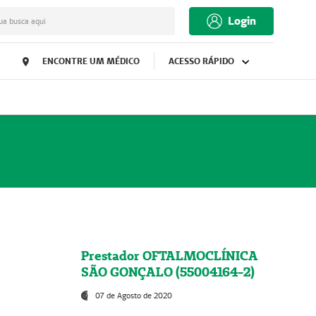
Login
ua busca aqui
ENCONTRE UM MÉDICO
ACESSO RÁPIDO
Prestador OFTALMOCLÍNICA
SÃO GONÇALO (55004164-2)
07 de Agosto de 2020