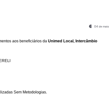
04 de maio
entos aos beneficiários da
Unimed Local, Intercâmbio
ERELI
ializadas Sem Metodologias.