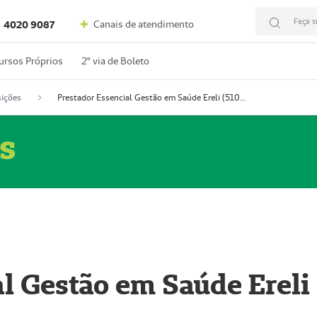
Faça s
Canais de atendimento
4020 9087
ursos Próprios
2º via de Boleto
ições
Prestador Essencial Gestão em Saúde Ereli (51004354-7)
s
l Gestão em Saúde Ereli