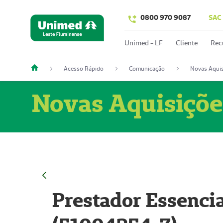
0800 970 9087
SAC
Unimed - LF
Cliente
Rec
Acesso Rápido
Comunicação
Novas Aquis
Novas Aquisiçõe
Prestador Essencia