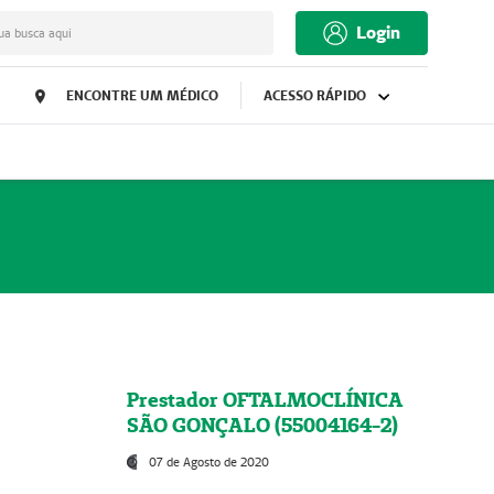
Login
ua busca aqui
ENCONTRE UM MÉDICO
ACESSO RÁPIDO
Prestador OFTALMOCLÍNICA
SÃO GONÇALO (55004164-2)
07 de Agosto de 2020