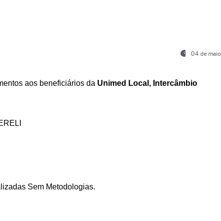
04 de maio
entos aos beneficiários da
Unimed Local, Intercâmbio
ERELI
ializadas Sem Metodologias.