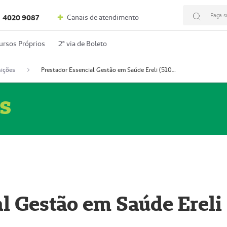
Faça s
Canais de atendimento
4020 9087
ursos Próprios
2º via de Boleto
ições
Prestador Essencial Gestão em Saúde Ereli (51004354-7)
s
l Gestão em Saúde Ereli