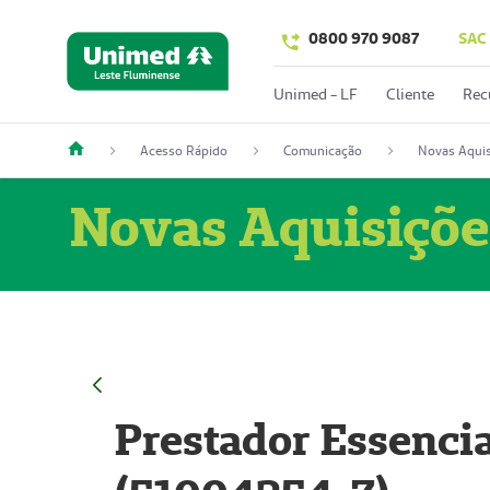
0800 970 9087
SAC
Unimed - LF
Cliente
Rec
Acesso Rápido
Comunicação
Novas Aquis
Novas Aquisiçõe
Prestador Essencia