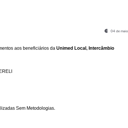
04 de maio
entos aos beneficiários da
Unimed Local, Intercâmbio
ERELI
ializadas Sem Metodologias.