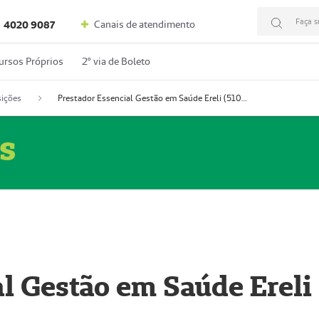
Faça s
Canais de atendimento
4020 9087
ursos Próprios
2º via de Boleto
ições
Prestador Essencial Gestão em Saúde Ereli (51004354-7)
s
l Gestão em Saúde Ereli