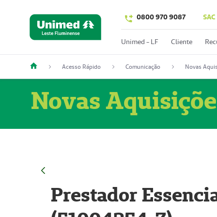
0800 970 9087
SAC
Unimed - LF
Cliente
Rec
Acesso Rápido
Comunicação
Novas Aquis
Novas Aquisiçõe
Prestador Essencia