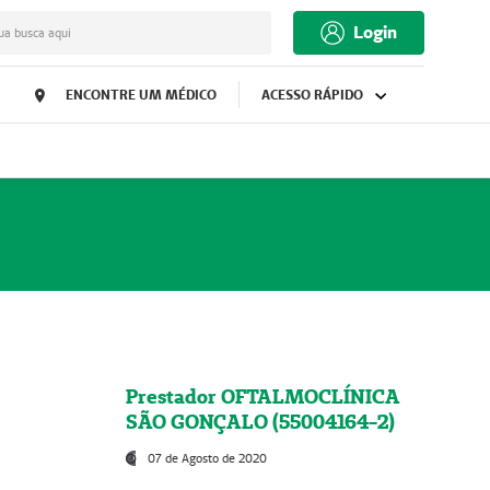
Login
ua busca aqui
ENCONTRE UM MÉDICO
ACESSO RÁPIDO
Prestador OFTALMOCLÍNICA
SÃO GONÇALO (55004164-2)
07 de Agosto de 2020