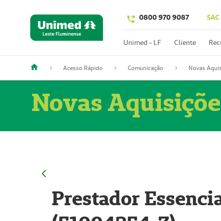
0800 970 9087
SAC
Unimed - LF
Cliente
Rec
Acesso Rápido
Comunicação
Novas Aquis
Novas Aquisiçõe
Prestador Essencia