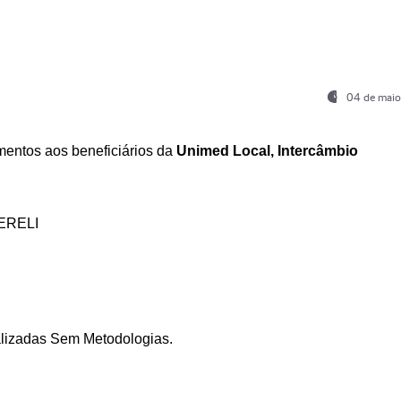
04 de maio
entos aos beneficiários da
Unimed Local, Intercâmbio
ERELI
ializadas Sem Metodologias.