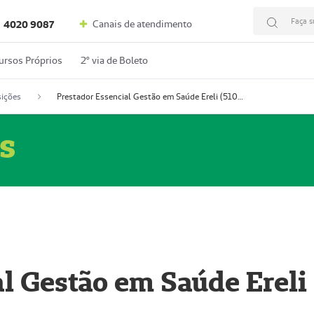
Faça s
Canais de atendimento
4020 9087
ursos Próprios
2º via de Boleto
ições
Prestador Essencial Gestão em Saúde Ereli (51004354-7)
s
l Gestão em Saúde Ereli