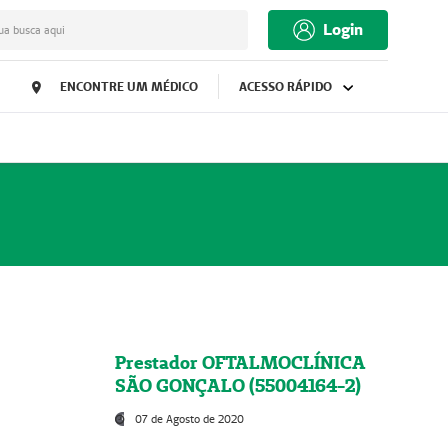
Login
ua busca aqui
ENCONTRE UM MÉDICO
ACESSO RÁPIDO
Prestador OFTALMOCLÍNICA
SÃO GONÇALO (55004164-2)
07 de Agosto de 2020