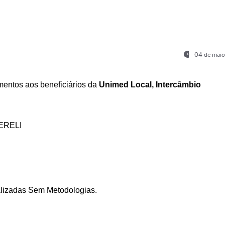
04 de maio
entos aos beneficiários da
Unimed Local, Intercâmbio
ERELI
ializadas Sem Metodologias.