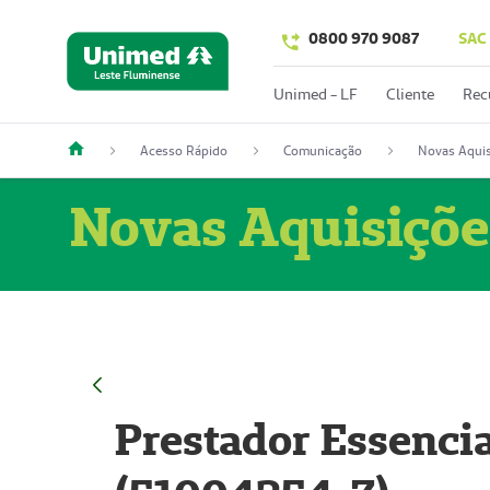
0800 970 9087
SAC
Unimed - LF
Cliente
Rec
Acesso Rápido
Comunicação
Novas Aquis
Novas Aquisiçõe
Prestador Essencia