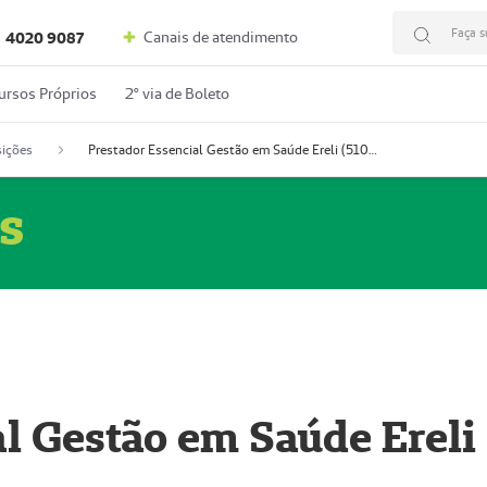
Faça s
Canais de atendimento
4020 9087
ursos Próprios
2º via de Boleto
ições
Prestador Essencial Gestão em Saúde Ereli (51004354-7)
s
l Gestão em Saúde Ereli