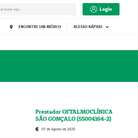
Login
ua busca aqui
ENCONTRE UM MÉDICO
ACESSO RÁPIDO
Prestador OFTALMOCLÍNICA
SÃO GONÇALO (55004164-2)
07 de Agosto de 2020