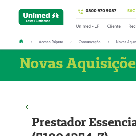
0800 970 9087
SAC
Unimed - LF
Cliente
Rec
Acesso Rápido
Comunicação
Novas Aquis
Novas Aquisiçõe
Prestador Essencia