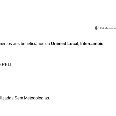
04 de maio
entos aos beneficiários da
Unimed Local, Intercâmbio
ERELI
ializadas Sem Metodologias.