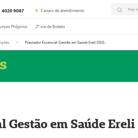
Faça s
Canais de atendimento
4020 9087
ursos Próprios
2º via de Boleto
ições
Prestador Essencial Gestão em Saúde Ereli (51004354-7)
s
l Gestão em Saúde Ereli