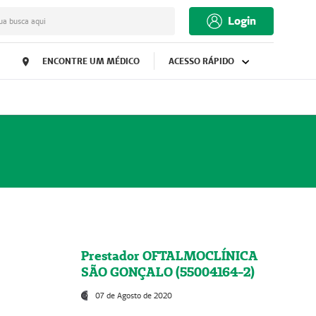
Login
ua busca aqui
ENCONTRE UM MÉDICO
ACESSO RÁPIDO
Prestador OFTALMOCLÍNICA
SÃO GONÇALO (55004164-2)
07 de Agosto de 2020