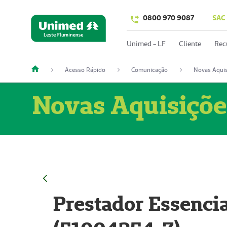
0800 970 9087
SAC
Unimed - LF
Cliente
Rec
Acesso Rápido
Comunicação
Novas Aquis
Novas Aquisiçõe
Prestador Essencia