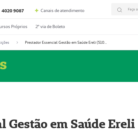
Faça s
Canais de atendimento
4020 9087
ursos Próprios
2º via de Boleto
ições
Prestador Essencial Gestão em Saúde Ereli (51004354-7)
s
l Gestão em Saúde Ereli