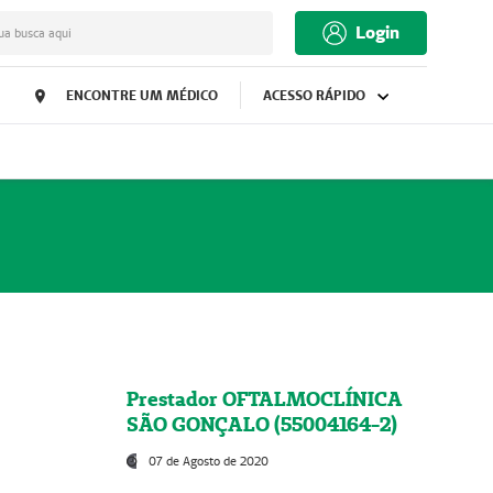
Login
ua busca aqui
ENCONTRE UM MÉDICO
ACESSO RÁPIDO
Prestador OFTALMOCLÍNICA
SÃO GONÇALO (55004164-2)
07 de Agosto de 2020