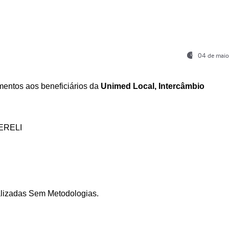
04 de maio
entos aos beneficiários da
Unimed Local, Intercâmbio
ERELI
ializadas Sem Metodologias.