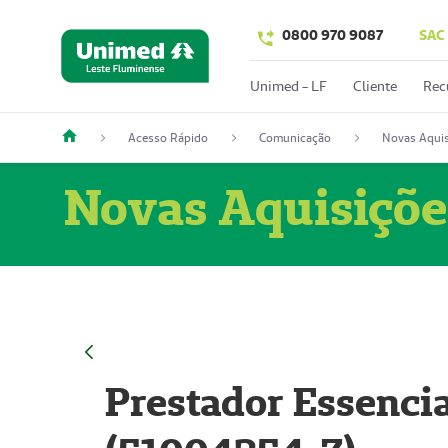
0800 970 9087
SAC
Unimed - LF
Cliente
Rec
Acesso Rápido
Comunicação
Novas Aquis
Novas Aquisiçõe
Prestador Essencia