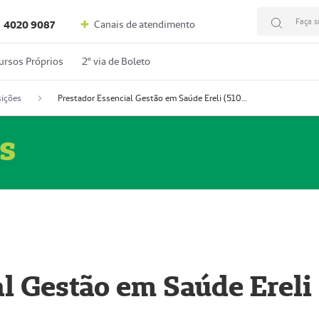
Faça s
Canais de atendimento
4020 9087
ursos Próprios
2º via de Boleto
ições
Prestador Essencial Gestão em Saúde Ereli (51004354-7)
s
l Gestão em Saúde Ereli