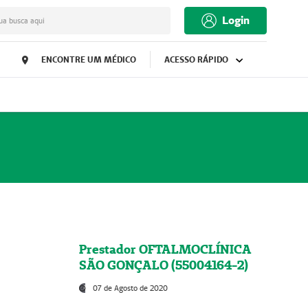
Login
ua busca aqui
ENCONTRE UM MÉDICO
ACESSO RÁPIDO
Prestador OFTALMOCLÍNICA
SÃO GONÇALO (55004164-2)
07 de Agosto de 2020