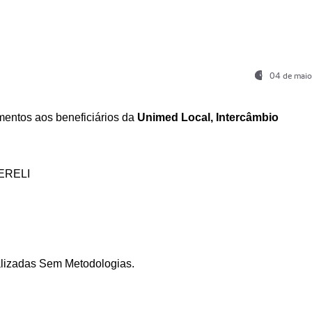
04 de maio
entos aos beneficiários da
Unimed Local, Intercâmbio
ERELI
ializadas Sem Metodologias.