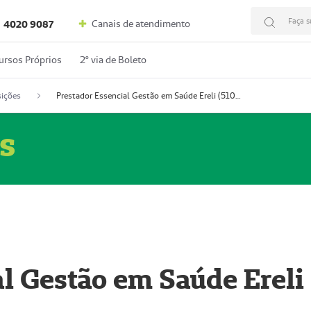
Faça s
Canais de atendimento
4020 9087
ursos Próprios
2º via de Boleto
ições
Prestador Essencial Gestão em Saúde Ereli (51004354-7)
s
l Gestão em Saúde Ereli