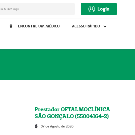
Login
ua busca aqui
ENCONTRE UM MÉDICO
ACESSO RÁPIDO
Prestador OFTALMOCLÍNICA
SÃO GONÇALO (55004164-2)
07 de Agosto de 2020