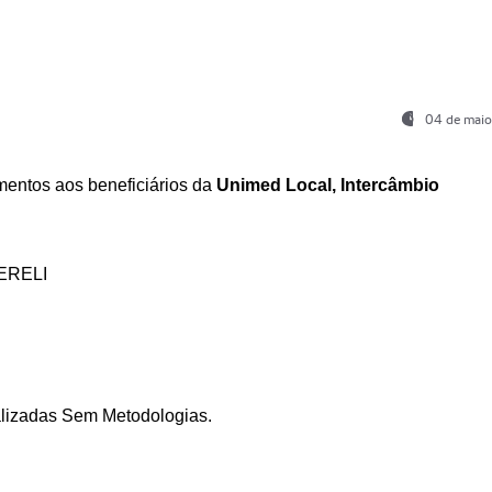
04 de maio
entos aos beneficiários da
Unimed Local, Intercâmbio
ERELI
ializadas Sem Metodologias.