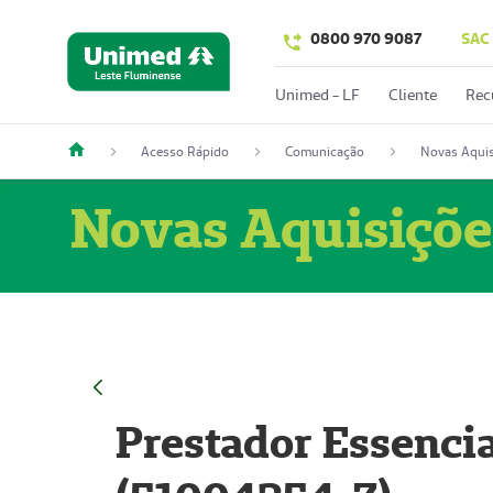
0800 970 9087
SAC
Unimed - LF
Cliente
Rec
Acesso Rápido
Comunicação
Novas Aquis
Novas Aquisiçõe
Prestador Essencia