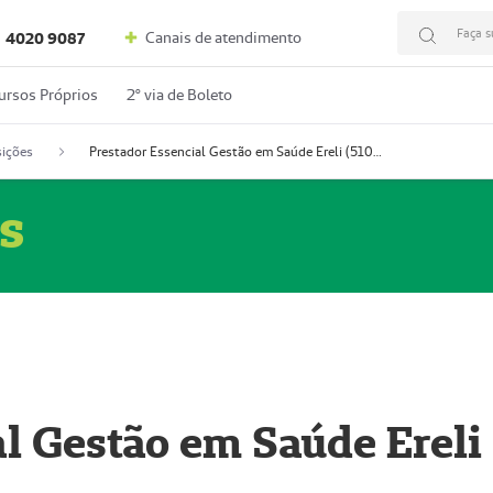
Faça s
Canais de atendimento
4020 9087
ursos Próprios
2º via de Boleto
ições
Prestador Essencial Gestão em Saúde Ereli (51004354-7)
s
l Gestão em Saúde Ereli