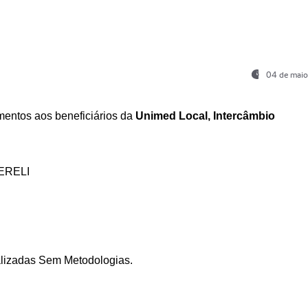
04 de maio
entos aos beneficiários da
Unimed Local, Intercâmbio
ERELI
ializadas Sem Metodologias.