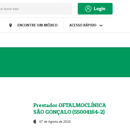
Login
ua busca aqui
ENCONTRE UM MÉDICO
ACESSO RÁPIDO
Prestador OFTALMOCLÍNICA
SÃO GONÇALO (55004164-2)
07 de Agosto de 2020