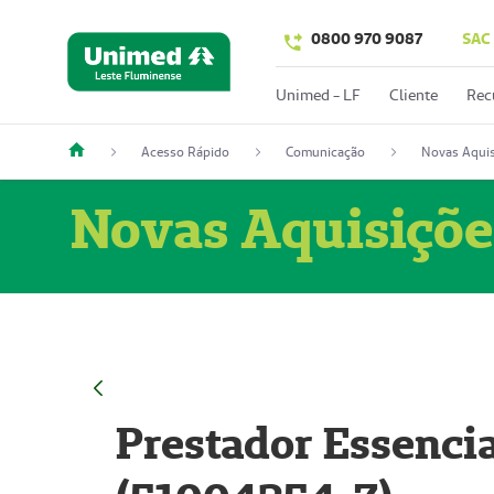
0800 970 9087
SAC
Unimed - LF
Cliente
Rec
Acesso Rápido
Comunicação
Novas Aquis
Novas Aquisiçõe
Prestador Essencia