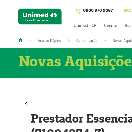
0800 970 9087
SAC
Unimed - LF
Cliente
Rec
Acesso Rápido
Comunicação
Novas Aquis
Novas Aquisiçõe
Prestador Essencia