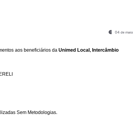
04 de maio
entos aos beneficiários da
Unimed Local, Intercâmbio
ERELI
ializadas Sem Metodologias.