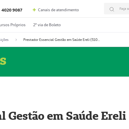
Faça s
Canais de atendimento
4020 9087
ursos Próprios
2º via de Boleto
ições
Prestador Essencial Gestão em Saúde Ereli (51004354-7)
s
l Gestão em Saúde Ereli