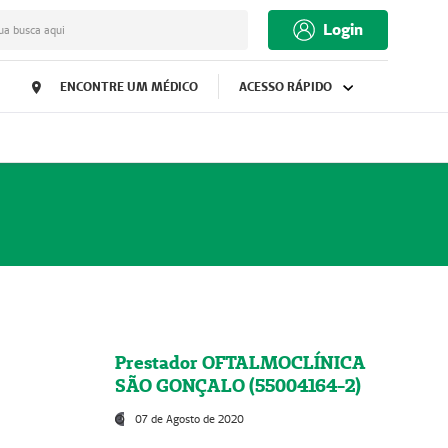
Login
ua busca aqui
ENCONTRE UM MÉDICO
ACESSO RÁPIDO
Prestador OFTALMOCLÍNICA
SÃO GONÇALO (55004164-2)
07 de Agosto de 2020