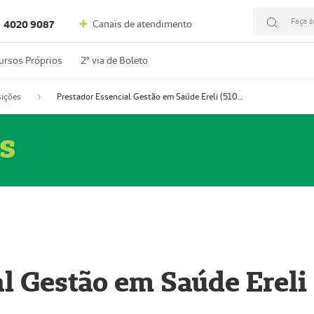
Faça s
Canais de atendimento
4020 9087
ursos Próprios
2º via de Boleto
ições
Prestador Essencial Gestão em Saúde Ereli (51004354-7)
s
l Gestão em Saúde Ereli