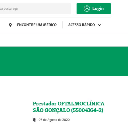
Login
ua busca aqui
ENCONTRE UM MÉDICO
ACESSO RÁPIDO
Prestador OFTALMOCLÍNICA
SÃO GONÇALO (55004164-2)
07 de Agosto de 2020