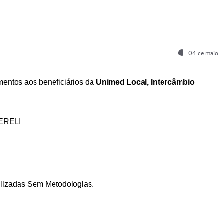
04 de maio
entos aos beneficiários da
Unimed Local, Intercâmbio
ERELI
ializadas Sem Metodologias.