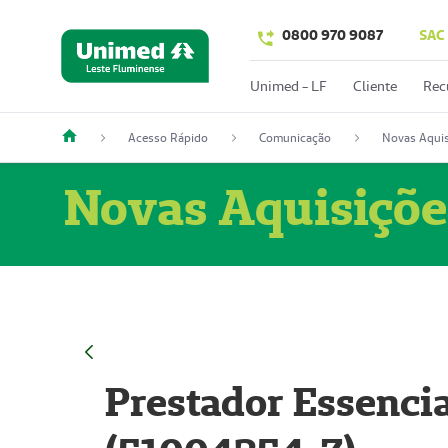
0800 970 9087
SAC
Unimed - LF
Cliente
Rec
Acesso Rápido
Comunicação
Novas Aquis
Novas Aquisiçõe
Prestador Essencia