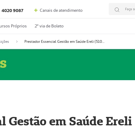
Faça s
Canais de atendimento
4020 9087
ursos Próprios
2º via de Boleto
ições
Prestador Essencial Gestão em Saúde Ereli (51004354-7)
s
l Gestão em Saúde Ereli