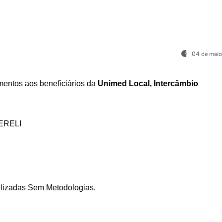
04 de maio
entos aos beneficiários da
Unimed Local, Intercâmbio
ERELI
ializadas Sem Metodologias.