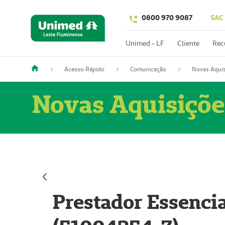
0800 970 9087
SAC
Unimed - LF
Cliente
Rec
Acesso Rápido
Comunicação
Novas Aquis
Novas Aquisiçõe
Prestador Essencia