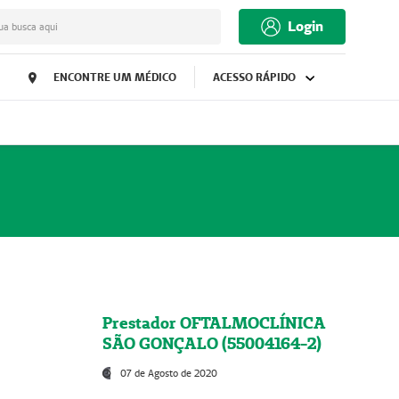
Login
ua busca aqui
ENCONTRE UM MÉDICO
ACESSO RÁPIDO
Prestador OFTALMOCLÍNICA
SÃO GONÇALO (55004164-2)
07 de Agosto de 2020