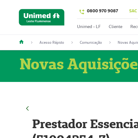
0800 970 9087
SAC
Unimed - LF
Cliente
Rec
Acesso Rápido
Comunicação
Novas Aquis
Novas Aquisiçõe
Prestador Essencia