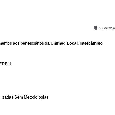
04 de maio
entos aos beneficiários da
Unimed Local, Intercâmbio
ERELI
ializadas Sem Metodologias.