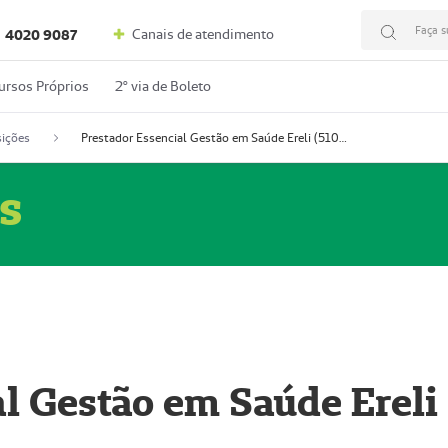
Faça s
Canais de atendimento
4020 9087
ursos Próprios
2º via de Boleto
ições
Prestador Essencial Gestão em Saúde Ereli (51004354-7)
s
l Gestão em Saúde Ereli