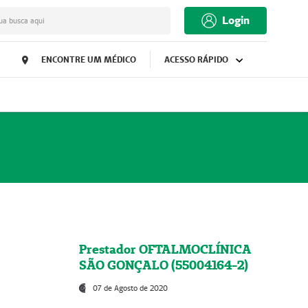
Login
ua busca aqui
ENCONTRE UM MÉDICO
ACESSO RÁPIDO
Prestador OFTALMOCLÍNICA
SÃO GONÇALO (55004164-2)
07 de Agosto de 2020