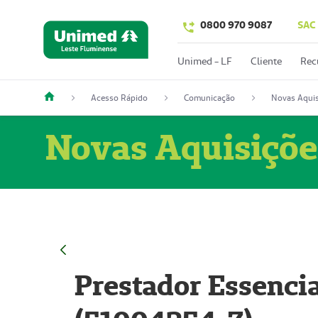
0800 970 9087
SAC
Unimed - LF
Cliente
Rec
Acesso Rápido
Comunicação
Novas Aquis
Novas Aquisiçõe
Prestador Essencia