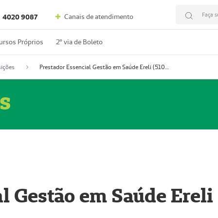
Faça s
Canais de atendimento
4020 9087
ursos Próprios
2º via de Boleto
ições
Prestador Essencial Gestão em Saúde Ereli (51004354-7)
s
l Gestão em Saúde Ereli