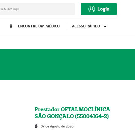
Login
ua busca aqui
ENCONTRE UM MÉDICO
ACESSO RÁPIDO
Prestador OFTALMOCLÍNICA
SÃO GONÇALO (55004164-2)
07 de Agosto de 2020