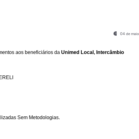
04 de maio
entos aos beneficiários da
Unimed Local, Intercâmbio
ERELI
ializadas Sem Metodologias.