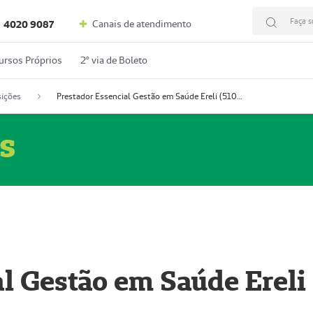
Faça s
Canais de atendimento
4020 9087
ursos Próprios
2º via de Boleto
ições
Prestador Essencial Gestão em Saúde Ereli (51004354-7)
s
l Gestão em Saúde Ereli