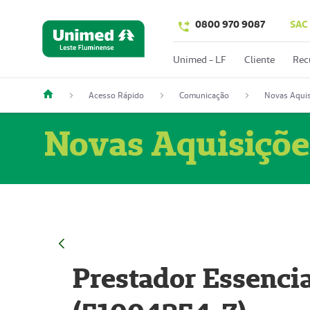
0800 970 9087
SAC
Unimed - LF
Cliente
Rec
Acesso Rápido
Comunicação
Novas Aquis
Novas Aquisiçõe
Prestador Essencia