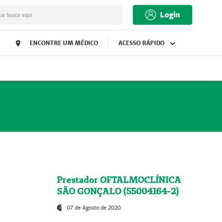
Login
ua busca aqui
ENCONTRE UM MÉDICO
ACESSO RÁPIDO
Prestador OFTALMOCLÍNICA
SÃO GONÇALO (55004164-2)
07 de Agosto de 2020