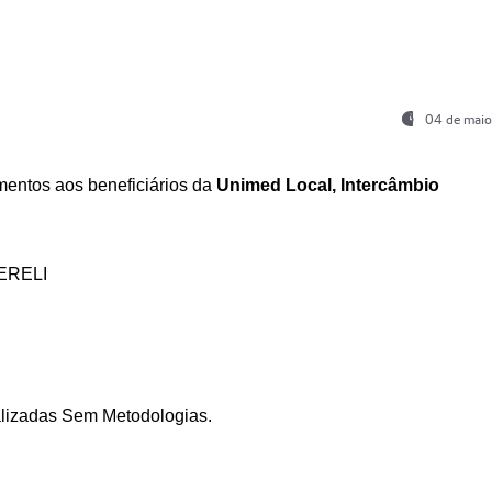
04 de maio
entos aos beneficiários da
Unimed Local, Intercâmbio
ERELI
ializadas Sem Metodologias.