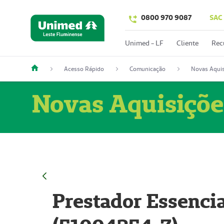
0800 970 9087
SAC
Unimed - LF
Cliente
Rec
Acesso Rápido
Comunicação
Novas Aquis
Novas Aquisiçõe
Prestador Essencia