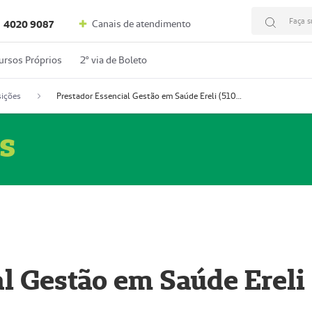
Faça s
Canais de atendimento
4020 9087
ursos Próprios
2º via de Boleto
ições
Prestador Essencial Gestão em Saúde Ereli (51004354-7)
s
l Gestão em Saúde Ereli