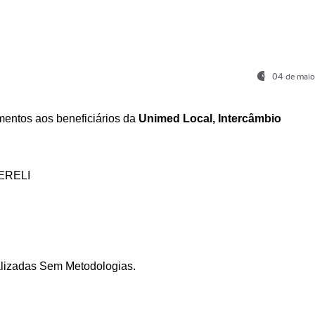
04 de maio
entos aos beneficiários da
Unimed Local, Intercâmbio
ERELI
ializadas Sem Metodologias.