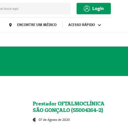
Login
ua busca aqui
ENCONTRE UM MÉDICO
ACESSO RÁPIDO
Prestador OFTALMOCLÍNICA
SÃO GONÇALO (55004164-2)
07 de Agosto de 2020