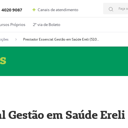
Faça s
Canais de atendimento
4020 9087
ursos Próprios
2º via de Boleto
ições
Prestador Essencial Gestão em Saúde Ereli (51004354-7)
s
l Gestão em Saúde Ereli