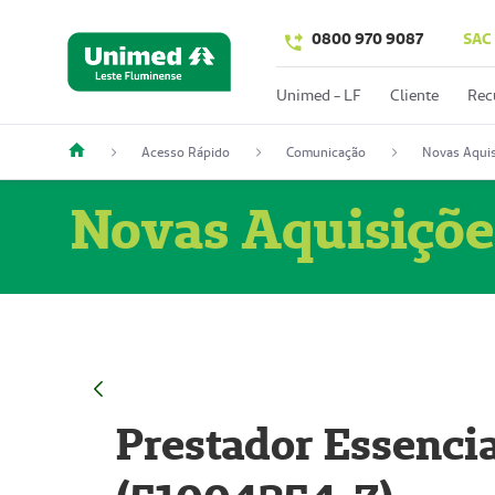
0800 970 9087
SAC
Unimed - LF
Cliente
Rec
Acesso Rápido
Comunicação
Novas Aquis
Novas Aquisiçõe
Prestador Essencia