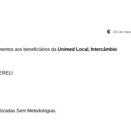
04 de maio
entos aos beneficiários da
Unimed Local, Intercâmbio
ERELI
ializadas Sem Metodologias.