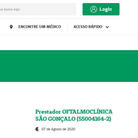
Login
ua busca aqui
ENCONTRE UM MÉDICO
ACESSO RÁPIDO
Prestador OFTALMOCLÍNICA
SÃO GONÇALO (55004164-2)
07 de Agosto de 2020