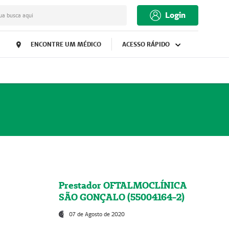
Login
ua busca aqui
ENCONTRE UM MÉDICO
ACESSO RÁPIDO
Prestador OFTALMOCLÍNICA
SÃO GONÇALO (55004164-2)
07 de Agosto de 2020