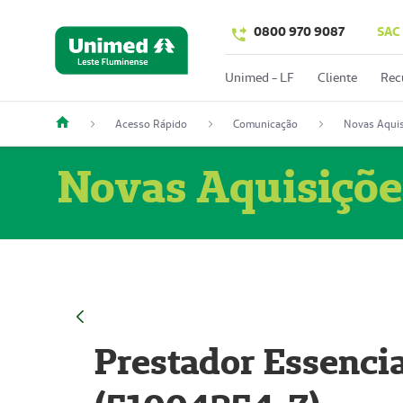
0800 970 9087
SAC
Unimed - LF
Cliente
Rec
Acesso Rápido
Comunicação
Novas Aquis
Novas Aquisiçõe
Prestador Essencia