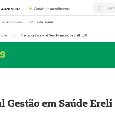
Faça s
Canais de atendimento
4020 9087
ursos Próprios
2º via de Boleto
ições
Prestador Essencial Gestão em Saúde Ereli (51004354-7)
s
l Gestão em Saúde Ereli