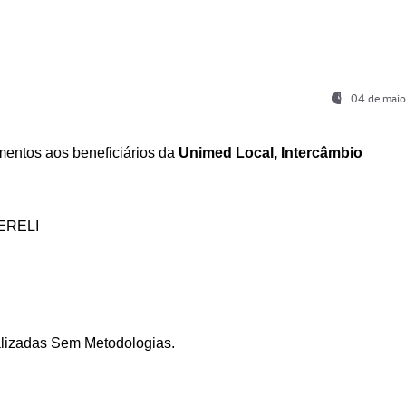
04 de maio
entos aos beneficiários da
Unimed Local, Intercâmbio
ERELI
ializadas Sem Metodologias.