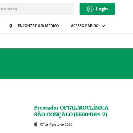
Login
ua busca aqui
ENCONTRE UM MÉDICO
ACESSO RÁPIDO
Prestador OFTALMOCLÍNICA
SÃO GONÇALO (55004164-2)
07 de Agosto de 2020