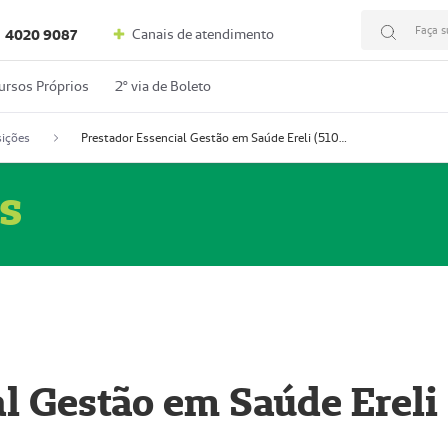
Faça s
Canais de atendimento
4020 9087
ursos Próprios
2º via de Boleto
ições
Prestador Essencial Gestão em Saúde Ereli (51004354-7)
s
l Gestão em Saúde Ereli