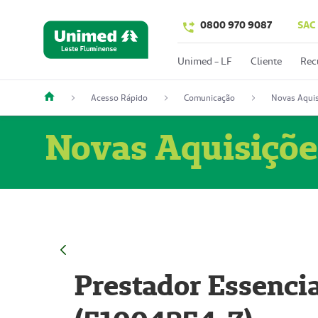
0800 970 9087
SAC
Unimed - LF
Cliente
Rec
Acesso Rápido
Comunicação
Novas Aquis
Novas Aquisiçõe
Prestador Essencia