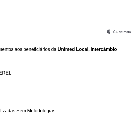
04 de maio
entos aos beneficiários da
Unimed Local, Intercâmbio
ERELI
ializadas Sem Metodologias.