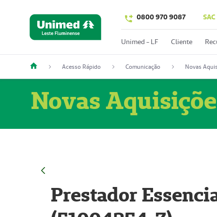
0800 970 9087
SAC
Unimed - LF
Cliente
Rec
Acesso Rápido
Comunicação
Novas Aquis
Novas Aquisiçõe
Prestador Essencia