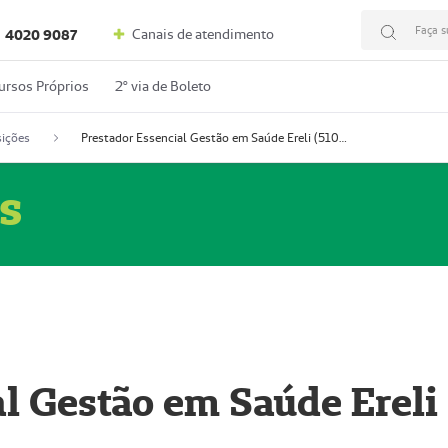
Faça s
Canais de atendimento
4020 9087
ursos Próprios
2º via de Boleto
ições
Prestador Essencial Gestão em Saúde Ereli (51004354-7)
s
l Gestão em Saúde Ereli