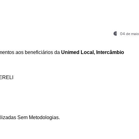
04 de maio
entos aos beneficiários da
Unimed Local, Intercâmbio
ERELI
ializadas Sem Metodologias.