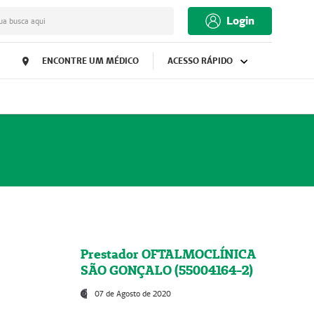
Login
ua busca aqui
ENCONTRE UM MÉDICO
ACESSO RÁPIDO
Prestador OFTALMOCLÍNICA
SÃO GONÇALO (55004164-2)
07 de Agosto de 2020