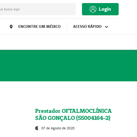
Login
ua busca aqui
ENCONTRE UM MÉDICO
ACESSO RÁPIDO
Prestador OFTALMOCLÍNICA
SÃO GONÇALO (55004164-2)
07 de Agosto de 2020