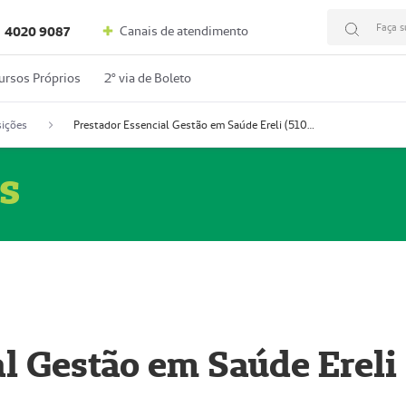
Faça s
Canais de atendimento
4020 9087
ursos Próprios
2º via de Boleto
ições
Prestador Essencial Gestão em Saúde Ereli (51004354-7)
s
l Gestão em Saúde Ereli