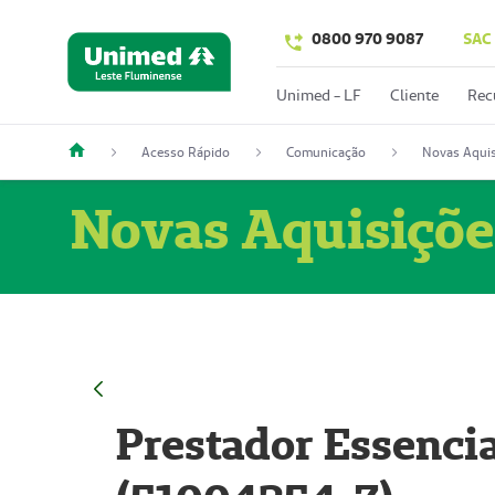
0800 970 9087
SAC
Unimed - LF
Cliente
Rec
Acesso Rápido
Comunicação
Novas Aquis
Novas Aquisiçõe
Prestador Essencia