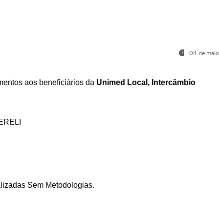
04 de maio
entos aos beneficiários da
Unimed Local, Intercâmbio
ERELI
ializadas Sem Metodologias.