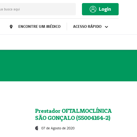
Login
ua busca aqui
ENCONTRE UM MÉDICO
ACESSO RÁPIDO
Prestador OFTALMOCLÍNICA
SÃO GONÇALO (55004164-2)
07 de Agosto de 2020