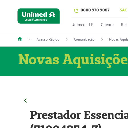
0800 970 9087
SAC
Unimed - LF
Cliente
Rec
Acesso Rápido
Comunicação
Novas Aquis
Novas Aquisiçõe
Prestador Essencia