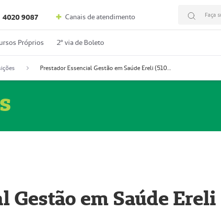
Faça s
Canais de atendimento
4020 9087
ursos Próprios
2º via de Boleto
ições
Prestador Essencial Gestão em Saúde Ereli (51004354-7)
s
l Gestão em Saúde Ereli