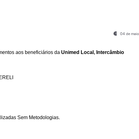
04 de maio
entos aos beneficiários da
Unimed Local, Intercâmbio
ERELI
ializadas Sem Metodologias.