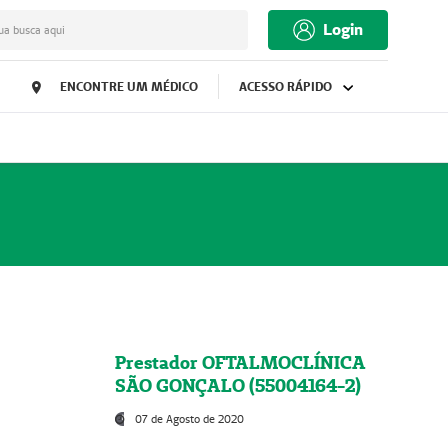
Login
ua busca aqui
ENCONTRE UM MÉDICO
ACESSO RÁPIDO
Prestador OFTALMOCLÍNICA
SÃO GONÇALO (55004164-2)
07 de Agosto de 2020