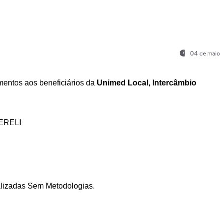
04 de maio
entos aos beneficiários da
Unimed Local, Intercâmbio
ERELI
ializadas Sem Metodologias.