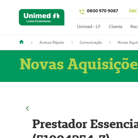
0800 970 9087
SAC
Unimed - LF
Cliente
Rec
Acesso Rápido
Comunicação
Novas Aquis
Novas Aquisiçõe
Prestador Essencia