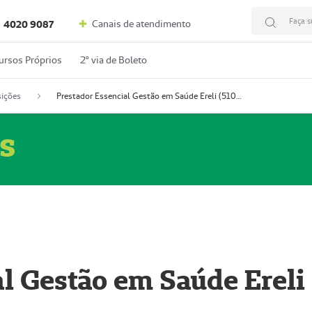
Faça s
Canais de atendimento
4020 9087
ursos Próprios
2º via de Boleto
ições
Prestador Essencial Gestão em Saúde Ereli (51004354-7)
s
l Gestão em Saúde Ereli