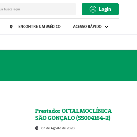
Login
ua busca aqui
ENCONTRE UM MÉDICO
ACESSO RÁPIDO
Prestador OFTALMOCLÍNICA
SÃO GONÇALO (55004164-2)
07 de Agosto de 2020