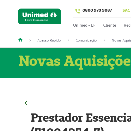
0800 970 9087
SAC
Unimed - LF
Cliente
Rec
Acesso Rápido
Comunicação
Novas Aquis
Novas Aquisiçõe
Prestador Essencia