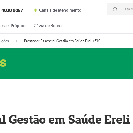
Faça s
Canais de atendimento
4020 9087
ursos Próprios
2º via de Boleto
ições
Prestador Essencial Gestão em Saúde Ereli (51004354-7)
s
l Gestão em Saúde Ereli