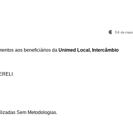
04 de maio
entos aos beneficiários da
Unimed Local, Intercâmbio
ERELI
ializadas Sem Metodologias.