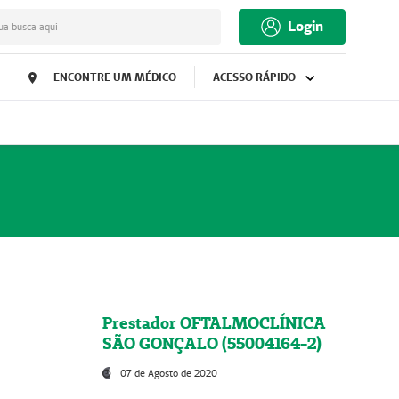
Login
ua busca aqui
ENCONTRE UM MÉDICO
ACESSO RÁPIDO
Prestador OFTALMOCLÍNICA
SÃO GONÇALO (55004164-2)
07 de Agosto de 2020