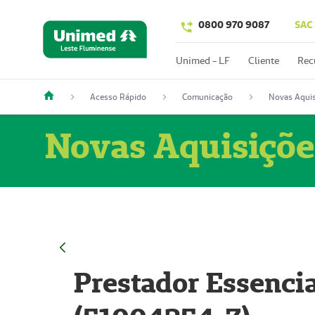
0800 970 9087
SAC
Unimed - LF
Cliente
Rec
Acesso Rápido
Comunicação
Novas Aquis
Novas Aquisiçõe
Prestador Essencia