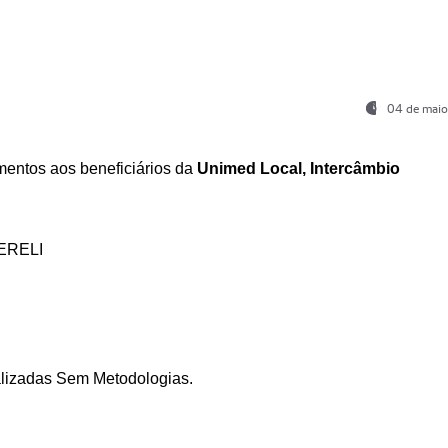
04 de maio
entos aos beneficiários da
Unimed Local, Intercâmbio
ERELI
ializadas Sem Metodologias.