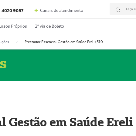
Faça s
Canais de atendimento
4020 9087
ursos Próprios
2º via de Boleto
ições
Prestador Essencial Gestão em Saúde Ereli (51004354-7)
s
l Gestão em Saúde Ereli