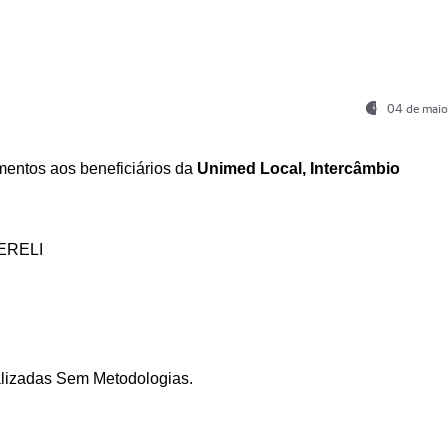
04 de maio
entos aos beneficiários da
Unimed Local, Intercâmbio
ERELI
ializadas Sem Metodologias.