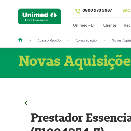
0800 970 9087
SAC
Unimed - LF
Cliente
Rec
Acesso Rápido
Comunicação
Novas Aquis
Novas Aquisiçõe
Prestador Essencia