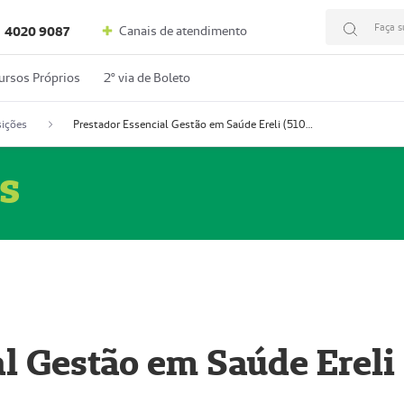
Faça s
Canais de atendimento
4020 9087
ursos Próprios
2º via de Boleto
ições
Prestador Essencial Gestão em Saúde Ereli (51004354-7)
s
l Gestão em Saúde Ereli