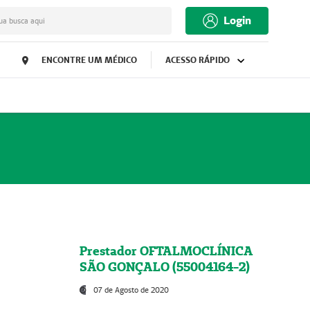
Login
ua busca aqui
ENCONTRE UM MÉDICO
ACESSO RÁPIDO
Prestador OFTALMOCLÍNICA
SÃO GONÇALO (55004164-2)
07 de Agosto de 2020