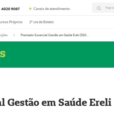
Faça s
Canais de atendimento
4020 9087
ursos Próprios
2º via de Boleto
ições
Prestador Essencial Gestão em Saúde Ereli (51004354-7)
s
l Gestão em Saúde Ereli