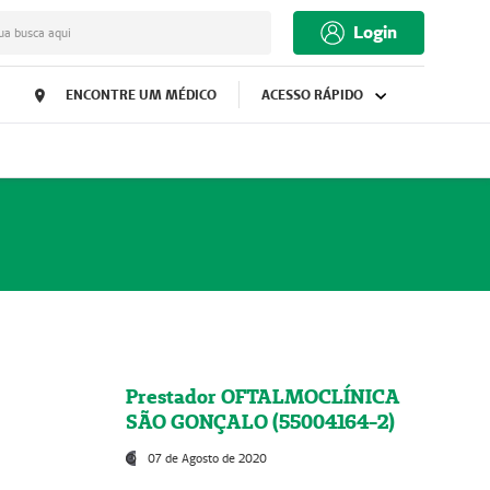
Login
ua busca aqui
ENCONTRE UM MÉDICO
ACESSO RÁPIDO
Prestador OFTALMOCLÍNICA
SÃO GONÇALO (55004164-2)
07 de Agosto de 2020