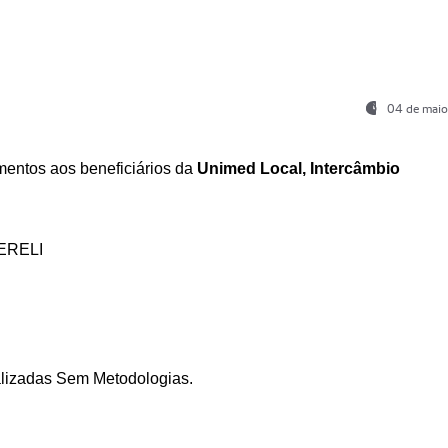
04 de maio
entos aos beneficiários da
Unimed Local, Intercâmbio
ERELI
ializadas Sem Metodologias.