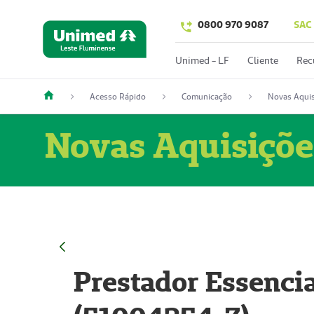
0800 970 9087
SAC
Unimed - LF
Cliente
Rec
Acesso Rápido
Comunicação
Novas Aquis
Novas Aquisiçõe
Prestador Essencia