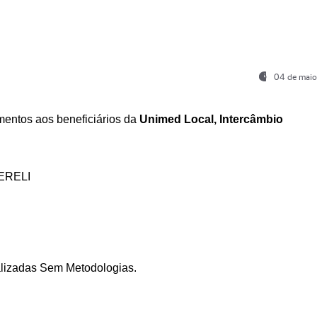
04 de maio
entos aos beneficiários da
Unimed Local, Intercâmbio
ERELI
ializadas Sem Metodologias.