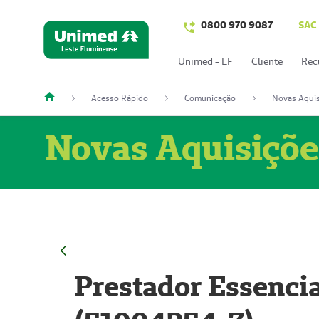
0800 970 9087
SAC
Unimed - LF
Cliente
Rec
Acesso Rápido
Comunicação
Novas Aquis
Novas Aquisiçõe
Prestador Essencia