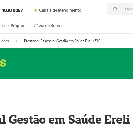
Faça s
Canais de atendimento
4020 9087
ursos Próprios
2º via de Boleto
ições
Prestador Essencial Gestão em Saúde Ereli (51004354-7)
s
l Gestão em Saúde Ereli