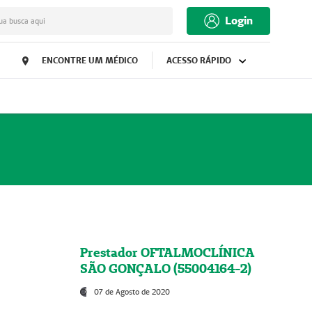
Login
ua busca aqui
ENCONTRE UM MÉDICO
ACESSO RÁPIDO
Prestador OFTALMOCLÍNICA
SÃO GONÇALO (55004164-2)
07 de Agosto de 2020