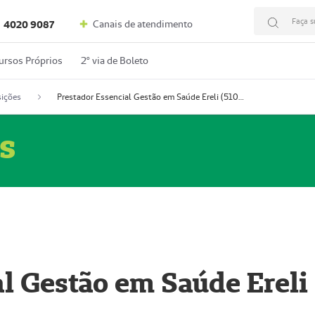
Faça s
Canais de atendimento
4020 9087
ursos Próprios
2º via de Boleto
ições
Prestador Essencial Gestão em Saúde Ereli (51004354-7)
s
l Gestão em Saúde Ereli