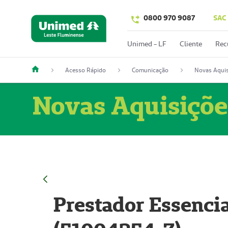
0800 970 9087
SAC
Unimed - LF
Cliente
Rec
Acesso Rápido
Comunicação
Novas Aquis
Novas Aquisiçõe
Prestador Essencia