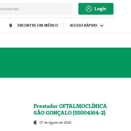
Login
ua busca aqui
ENCONTRE UM MÉDICO
ACESSO RÁPIDO
Prestador OFTALMOCLÍNICA
SÃO GONÇALO (55004164-2)
07 de Agosto de 2020