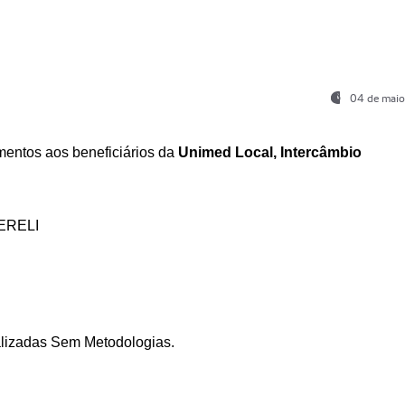
04 de maio
entos aos beneficiários da
Unimed Local, Intercâmbio
ERELI
ializadas Sem Metodologias.