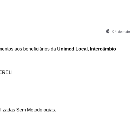
04 de maio
entos aos beneficiários da
Unimed Local, Intercâmbio
ERELI
ializadas Sem Metodologias.