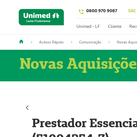
0800 970 9087
SAC
Unimed - LF
Cliente
Rec
Acesso Rápido
Comunicação
Novas Aquis
Novas Aquisiçõe
Prestador Essencia