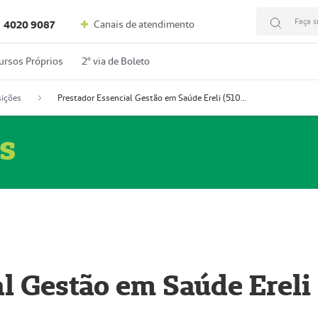
Faça s
Canais de atendimento
4020 9087
ursos Próprios
2º via de Boleto
ições
Prestador Essencial Gestão em Saúde Ereli (51004354-7)
s
l Gestão em Saúde Ereli