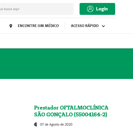
Login
ua busca aqui
ENCONTRE UM MÉDICO
ACESSO RÁPIDO
Prestador OFTALMOCLÍNICA
SÃO GONÇALO (55004164-2)
07 de Agosto de 2020