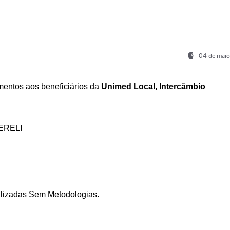
04 de maio
entos aos beneficiários da
Unimed Local, Intercâmbio
ERELI
ializadas Sem Metodologias.