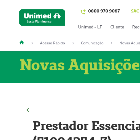
0800 970 9087
SAC
Unimed - LF
Cliente
Rec
Acesso Rápido
Comunicação
Novas Aquis
Novas Aquisiçõe
Prestador Essencia