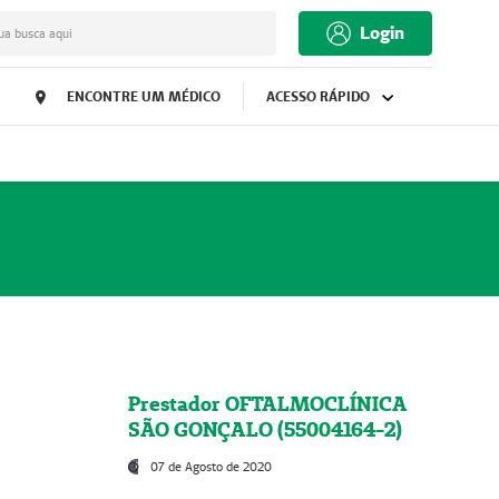
Login
ua busca aqui
ENCONTRE UM MÉDICO
ACESSO RÁPIDO
Prestador OFTALMOCLÍNICA
SÃO GONÇALO (55004164-2)
07 de Agosto de 2020