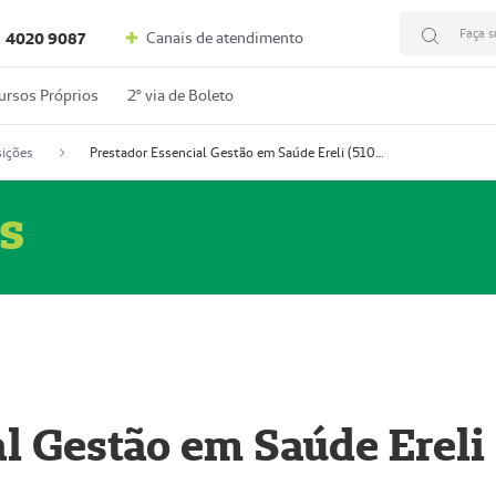
Faça s
Canais de atendimento
4020 9087
ursos Próprios
2º via de Boleto
ições
Prestador Essencial Gestão em Saúde Ereli (51004354-7)
s
l Gestão em Saúde Ereli