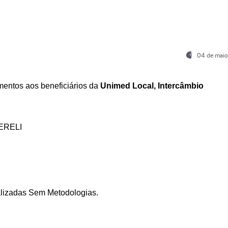
04 de maio
entos aos beneficiários da
Unimed Local, Intercâmbio
ERELI
ializadas Sem Metodologias.