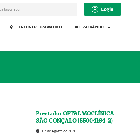
Login
ua busca aqui
ENCONTRE UM MÉDICO
ACESSO RÁPIDO
Prestador OFTALMOCLÍNICA
SÃO GONÇALO (55004164-2)
07 de Agosto de 2020