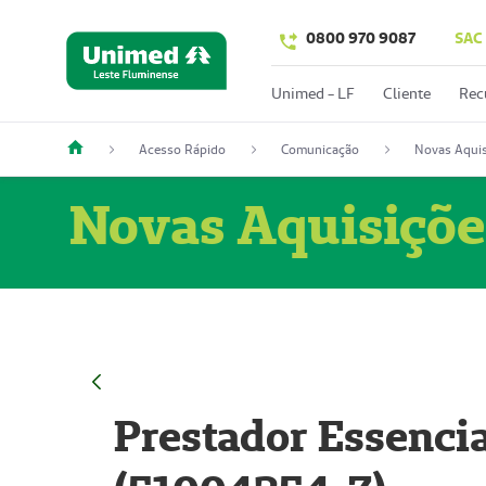
0800 970 9087
SAC
Unimed - LF
Cliente
Rec
Acesso Rápido
Comunicação
Novas Aquis
Novas Aquisiçõe
Prestador Essencia