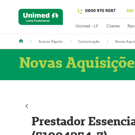
0800 970 9087
SAC
Unimed - LF
Cliente
Rec
Acesso Rápido
Comunicação
Novas Aquis
Novas Aquisiçõe
Prestador Essencia