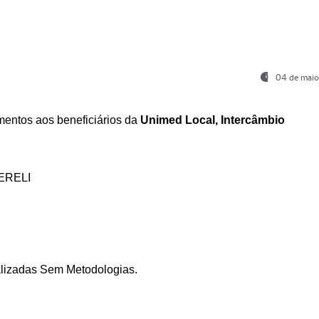
04 de maio
entos aos beneficiários da
Unimed Local, Intercâmbio
ERELI
ializadas Sem Metodologias.