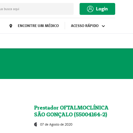
Login
ua busca aqui
ENCONTRE UM MÉDICO
ACESSO RÁPIDO
Prestador OFTALMOCLÍNICA
SÃO GONÇALO (55004164-2)
07 de Agosto de 2020