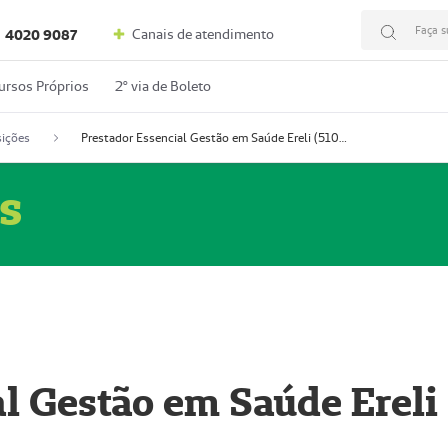
Faça s
Canais de atendimento
4020 9087
ursos Próprios
2º via de Boleto
ições
Prestador Essencial Gestão em Saúde Ereli (51004354-7)
s
l Gestão em Saúde Ereli