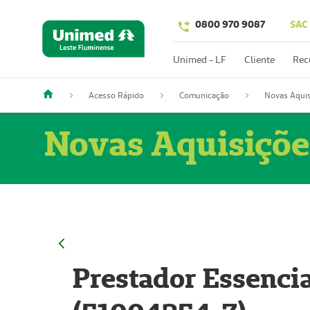
0800 970 9087
SAC
Unimed - LF
Cliente
Rec
Acesso Rápido
Comunicação
Novas Aquis
Novas Aquisiçõe
Prestador Essencia