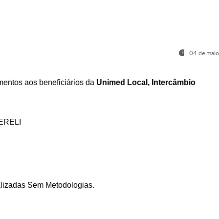
04 de maio
entos aos beneficiários da
Unimed Local, Intercâmbio
ERELI
ializadas Sem Metodologias.