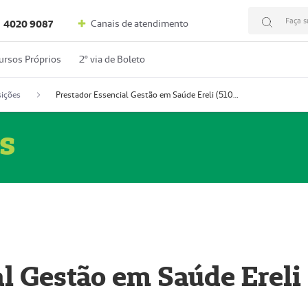
Faça s
Canais de atendimento
4020 9087
ursos Próprios
2º via de Boleto
ições
Prestador Essencial Gestão em Saúde Ereli (51004354-7)
s
l Gestão em Saúde Ereli