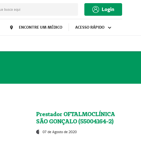
Login
ua busca aqui
ENCONTRE UM MÉDICO
ACESSO RÁPIDO
Prestador OFTALMOCLÍNICA
SÃO GONÇALO (55004164-2)
07 de Agosto de 2020