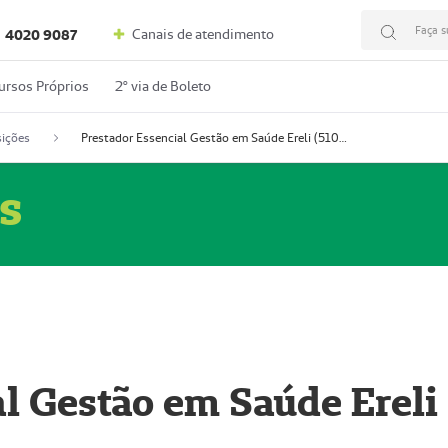
Faça s
Canais de atendimento
4020 9087
ursos Próprios
2º via de Boleto
ições
Prestador Essencial Gestão em Saúde Ereli (51004354-7)
s
l Gestão em Saúde Ereli