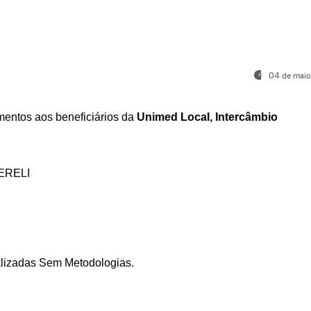
04 de maio
entos aos beneficiários da
Unimed Local, Intercâmbio
ERELI
ializadas Sem Metodologias.