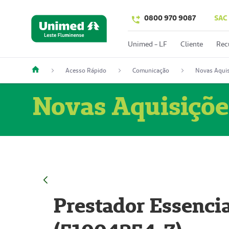
0800 970 9087
SAC
Unimed - LF
Cliente
Rec
Acesso Rápido
Comunicação
Novas Aquis
Novas Aquisiçõe
Prestador Essencia