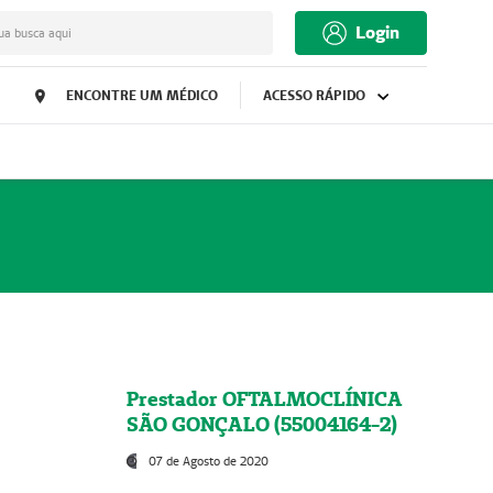
Login
ua busca aqui
ENCONTRE UM MÉDICO
ACESSO RÁPIDO
Prestador OFTALMOCLÍNICA
SÃO GONÇALO (55004164-2)
07 de Agosto de 2020