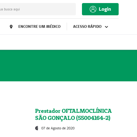
Login
ua busca aqui
ENCONTRE UM MÉDICO
ACESSO RÁPIDO
Prestador OFTALMOCLÍNICA
SÃO GONÇALO (55004164-2)
07 de Agosto de 2020