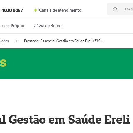
Faça s
Canais de atendimento
4020 9087
ursos Próprios
2º via de Boleto
ições
Prestador Essencial Gestão em Saúde Ereli (51004354-7)
s
l Gestão em Saúde Ereli