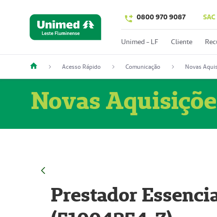
0800 970 9087
SAC
Unimed - LF
Cliente
Rec
Acesso Rápido
Comunicação
Novas Aquis
Novas Aquisiçõe
Prestador Essencia