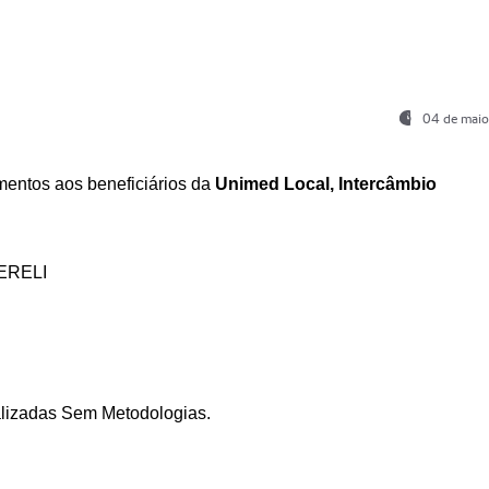
04 de maio
entos aos beneficiários da
Unimed Local, Intercâmbio
ERELI
ializadas Sem Metodologias.