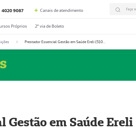
Faça s
Canais de atendimento
4020 9087
ursos Próprios
2º via de Boleto
ições
Prestador Essencial Gestão em Saúde Ereli (51004354-7)
s
l Gestão em Saúde Ereli