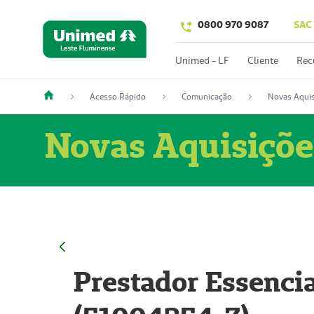
0800 970 9087
SAC
Unimed - LF
Cliente
Rec
Acesso Rápido
Comunicação
Novas Aquis
Novas Aquisiçõe
Prestador Essencia