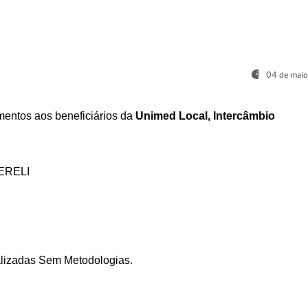
04 de maio
entos aos beneficiários da
Unimed Local, Intercâmbio
ERELI
ializadas Sem Metodologias.