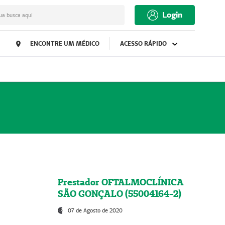
Login
ua busca aqui
ENCONTRE UM MÉDICO
ACESSO RÁPIDO
Prestador OFTALMOCLÍNICA
SÃO GONÇALO (55004164-2)
07 de Agosto de 2020