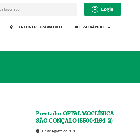
Login
ua busca aqui
ENCONTRE UM MÉDICO
ACESSO RÁPIDO
Prestador OFTALMOCLÍNICA
SÃO GONÇALO (55004164-2)
07 de Agosto de 2020