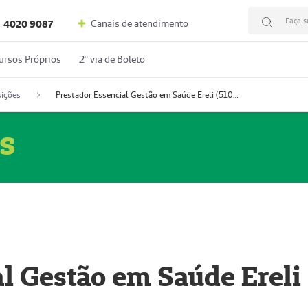
Faça s
Canais de atendimento
4020 9087
ursos Próprios
2º via de Boleto
ições
Prestador Essencial Gestão em Saúde Ereli (51004354-7)
s
l Gestão em Saúde Ereli