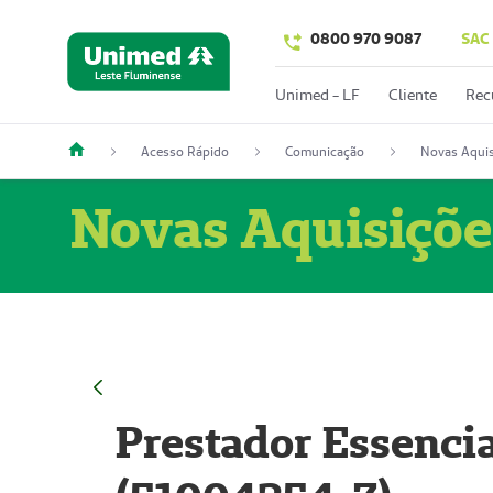
0800 970 9087
SAC
Unimed - LF
Cliente
Rec
Acesso Rápido
Comunicação
Novas Aquis
Novas Aquisiçõe
Prestador Essencia