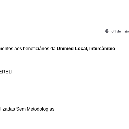
04 de maio
entos aos beneficiários da
Unimed Local, Intercâmbio
ERELI
ializadas Sem Metodologias.