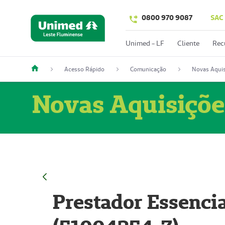
0800 970 9087
SAC
Unimed - LF
Cliente
Rec
Acesso Rápido
Comunicação
Novas Aquis
Novas Aquisiçõe
Prestador Essencia