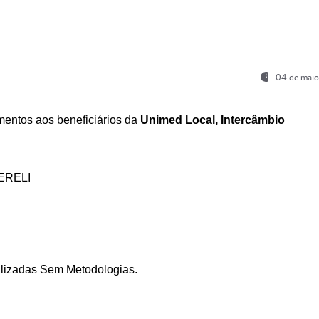
04 de maio
entos aos beneficiários da
Unimed Local, Intercâmbio
ERELI
ializadas Sem Metodologias.