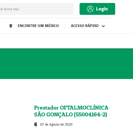
Login
ua busca aqui
ENCONTRE UM MÉDICO
ACESSO RÁPIDO
Prestador OFTALMOCLÍNICA
SÃO GONÇALO (55004164-2)
07 de Agosto de 2020