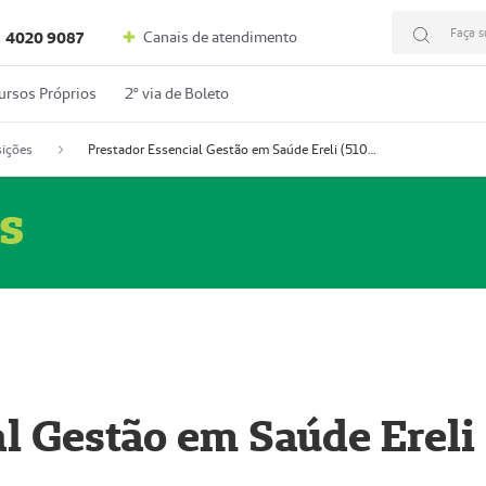
Faça s
Canais de atendimento
4020 9087
ursos Próprios
2º via de Boleto
ições
Prestador Essencial Gestão em Saúde Ereli (51004354-7)
s
l Gestão em Saúde Ereli