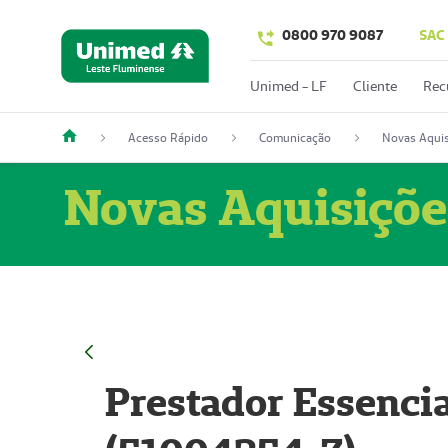
0800 970 9087
SAC
Unimed - LF
Cliente
Rec
Acesso Rápido
Comunicação
Novas Aquis
Novas Aquisiçõe
Prestador Essencia