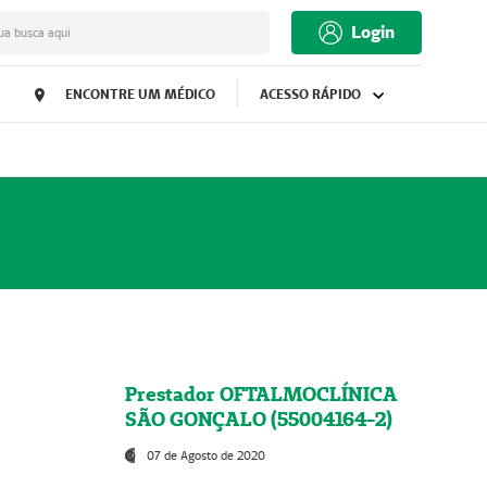
Login
ua busca aqui
ENCONTRE UM MÉDICO
ACESSO RÁPIDO
Prestador OFTALMOCLÍNICA
SÃO GONÇALO (55004164-2)
07 de Agosto de 2020