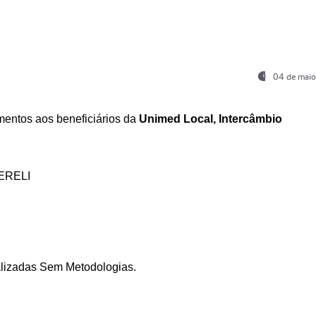
04 de maio
entos aos beneficiários da
Unimed Local, Intercâmbio
ERELI
ializadas Sem Metodologias.