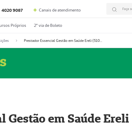
Faça s
Canais de atendimento
4020 9087
ursos Próprios
2º via de Boleto
ições
Prestador Essencial Gestão em Saúde Ereli (51004354-7)
s
l Gestão em Saúde Ereli