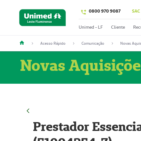
0800 970 9087
SAC
Unimed - LF
Cliente
Rec
Acesso Rápido
Comunicação
Novas Aquis
Novas Aquisiçõe
Prestador Essencia