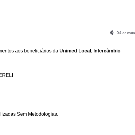
04 de maio
entos aos beneficiários da
Unimed Local, Intercâmbio
ERELI
ializadas Sem Metodologias.