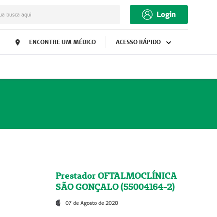
Login
ua busca aqui
ENCONTRE UM MÉDICO
ACESSO RÁPIDO
Prestador OFTALMOCLÍNICA
SÃO GONÇALO (55004164-2)
07 de Agosto de 2020