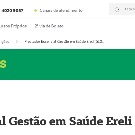
Faça s
Canais de atendimento
4020 9087
ursos Próprios
2º via de Boleto
ições
Prestador Essencial Gestão em Saúde Ereli (51004354-7)
s
l Gestão em Saúde Ereli