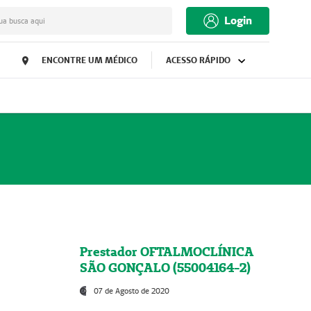
Login
ua busca aqui
ENCONTRE UM MÉDICO
ACESSO RÁPIDO
Prestador OFTALMOCLÍNICA
SÃO GONÇALO (55004164-2)
07 de Agosto de 2020