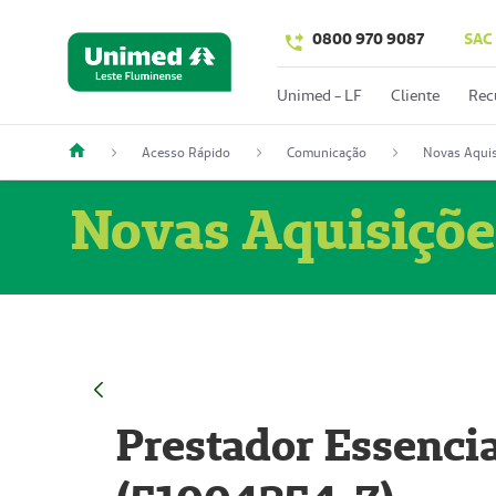
0800 970 9087
SAC
Unimed - LF
Cliente
Rec
Acesso Rápido
Comunicação
Novas Aquis
Novas Aquisiçõe
Prestador Essencia