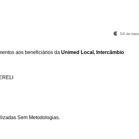
04 de maio
entos aos beneficiários da
Unimed Local, Intercâmbio
ERELI
ializadas Sem Metodologias.