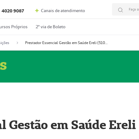
Faça s
Canais de atendimento
4020 9087
ursos Próprios
2º via de Boleto
ições
Prestador Essencial Gestão em Saúde Ereli (51004354-7)
s
l Gestão em Saúde Ereli