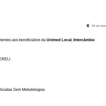
04 de maio
entos aos beneficiários da
Unimed Local, Intercâmbio
ERELI
ializadas Sem Metodologias.