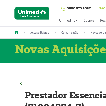
0800 970 9087
SAC
Unimed - LF
Cliente
Rec
Acesso Rápido
Comunicação
Novas Aquis
Novas Aquisiçõe
Prestador Essencia