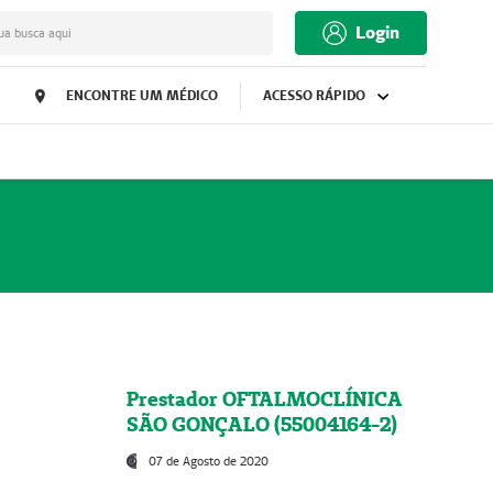
Login
ua busca aqui
ENCONTRE UM MÉDICO
ACESSO RÁPIDO
Prestador OFTALMOCLÍNICA
SÃO GONÇALO (55004164-2)
07 de Agosto de 2020