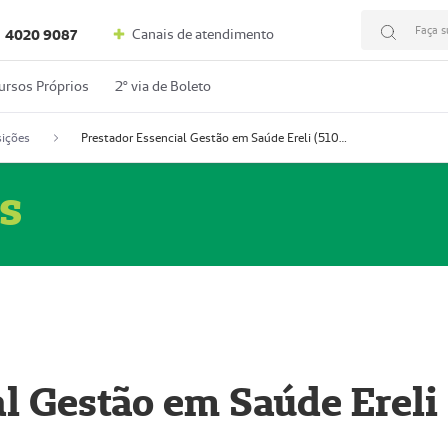
Faça s
Canais de atendimento
4020 9087
ursos Próprios
2º via de Boleto
ições
Prestador Essencial Gestão em Saúde Ereli (51004354-7)
s
l Gestão em Saúde Ereli