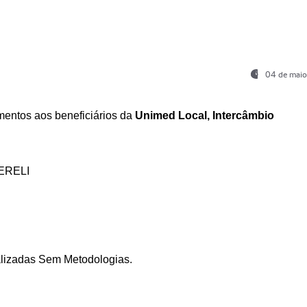
04 de maio
entos aos beneficiários da
Unimed Local, Intercâmbio
ERELI
ializadas Sem Metodologias.