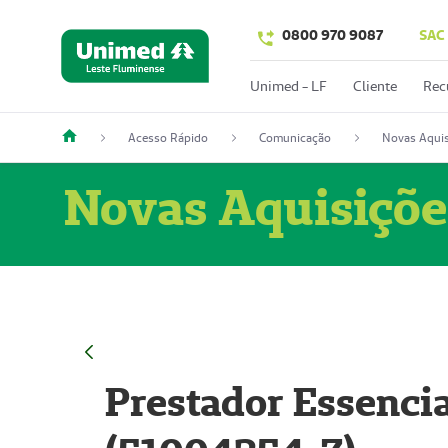
0800 970 9087
SAC
Unimed - LF
Cliente
Rec
Acesso Rápido
Comunicação
Novas Aquis
Novas Aquisiçõe
Prestador Essencia