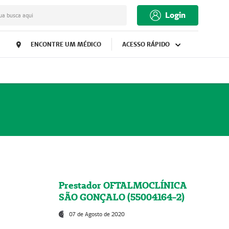
Login
ua busca aqui
ENCONTRE UM MÉDICO
ACESSO RÁPIDO
Prestador OFTALMOCLÍNICA
SÃO GONÇALO (55004164-2)
07 de Agosto de 2020