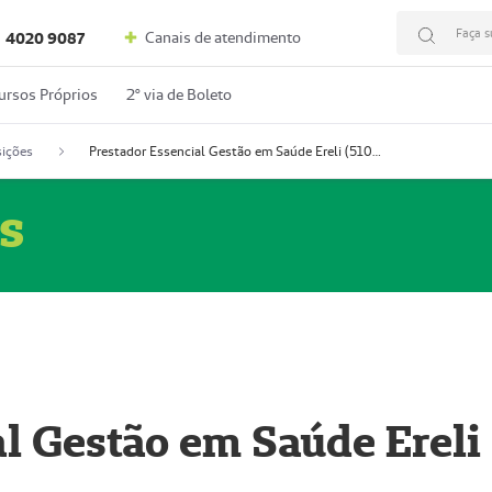
Faça s
Canais de atendimento
4020 9087
ursos Próprios
2º via de Boleto
ições
Prestador Essencial Gestão em Saúde Ereli (51004354-7)
s
l Gestão em Saúde Ereli