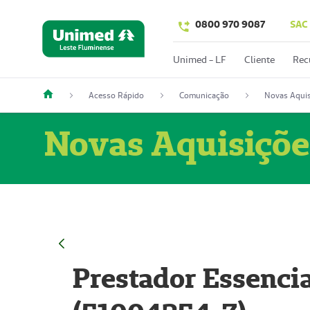
0800 970 9087
SAC
Unimed - LF
Cliente
Rec
Acesso Rápido
Comunicação
Novas Aquis
Novas Aquisiçõe
Prestador Essencia