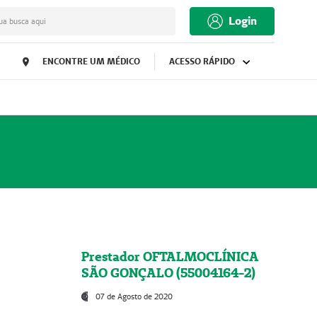
Login
ua busca aqui
ENCONTRE UM MÉDICO
ACESSO RÁPIDO
Prestador OFTALMOCLÍNICA
SÃO GONÇALO (55004164-2)
07 de Agosto de 2020