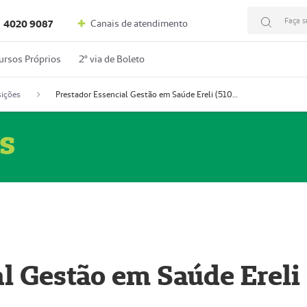
Faça s
Canais de atendimento
4020 9087
ursos Próprios
2º via de Boleto
ições
Prestador Essencial Gestão em Saúde Ereli (51004354-7)
s
l Gestão em Saúde Ereli