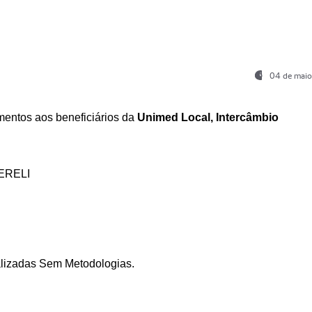
04 de maio
entos aos beneficiários da
Unimed Local, Intercâmbio
ERELI
ializadas Sem Metodologias.