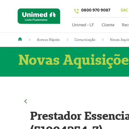
0800 970 9087
SAC
Unimed - LF
Cliente
Rec
Acesso Rápido
Comunicação
Novas Aquis
Novas Aquisiçõe
Prestador Essencia