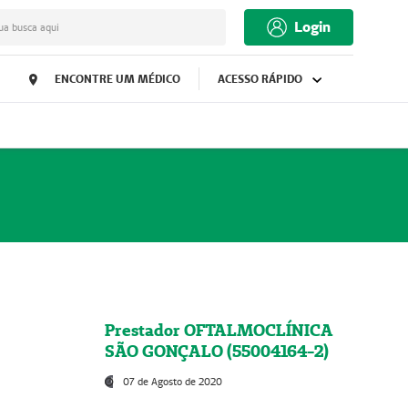
Login
ua busca aqui
ENCONTRE UM MÉDICO
ACESSO RÁPIDO
Prestador OFTALMOCLÍNICA
SÃO GONÇALO (55004164-2)
07 de Agosto de 2020