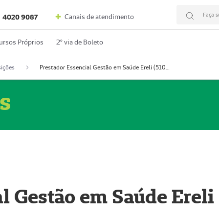
Faça s
Canais de atendimento
4020 9087
ursos Próprios
2º via de Boleto
ições
Prestador Essencial Gestão em Saúde Ereli (51004354-7)
s
l Gestão em Saúde Ereli