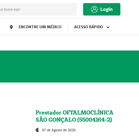
Login
ua busca aqui
ENCONTRE UM MÉDICO
ACESSO RÁPIDO
Prestador OFTALMOCLÍNICA
SÃO GONÇALO (55004164-2)
07 de Agosto de 2020