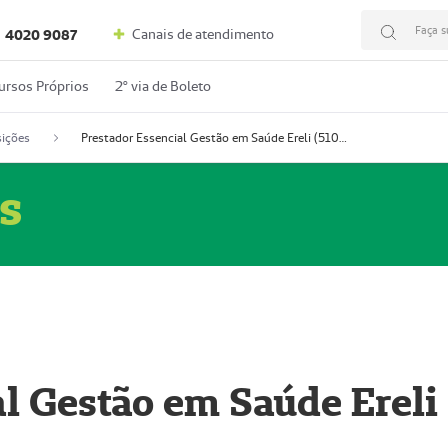
Faça s
Canais de atendimento
4020 9087
ursos Próprios
2º via de Boleto
ições
Prestador Essencial Gestão em Saúde Ereli (51004354-7)
s
l Gestão em Saúde Ereli