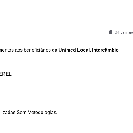
04 de maio
entos aos beneficiários da
Unimed Local, Intercâmbio
ERELI
ializadas Sem Metodologias.