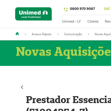
0800 970 9087
SAC
Unimed - LF
Cliente
Rec
Acesso Rápido
Comunicação
Novas Aquis
Novas Aquisiçõe
Prestador Essencia