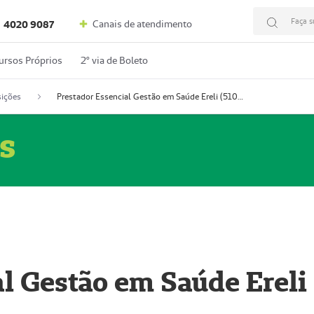
Faça s
Canais de atendimento
4020 9087
ursos Próprios
2º via de Boleto
ições
Prestador Essencial Gestão em Saúde Ereli (51004354-7)
s
l Gestão em Saúde Ereli