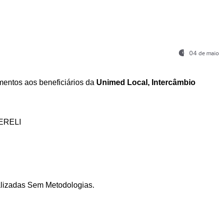
04 de maio
entos aos beneficiários da
Unimed Local, Intercâmbio
ERELI
ializadas Sem Metodologias.