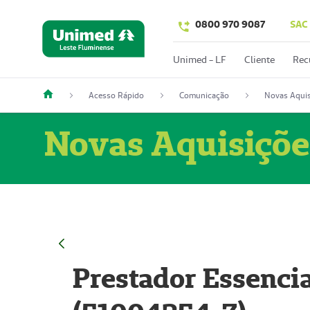
0800 970 9087
SAC
Unimed - LF
Cliente
Rec
Acesso Rápido
Comunicação
Novas Aquis
Novas Aquisiçõe
Prestador Essencia