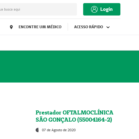
Login
ua busca aqui
ENCONTRE UM MÉDICO
ACESSO RÁPIDO
Prestador OFTALMOCLÍNICA
SÃO GONÇALO (55004164-2)
07 de Agosto de 2020