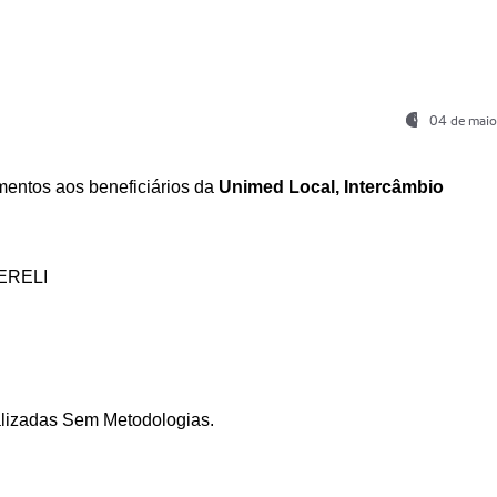
04 de maio
entos aos beneficiários da
Unimed Local, Intercâmbio
ERELI
ializadas Sem Metodologias.