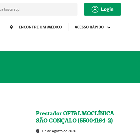
Login
ua busca aqui
ENCONTRE UM MÉDICO
ACESSO RÁPIDO
Prestador OFTALMOCLÍNICA
SÃO GONÇALO (55004164-2)
07 de Agosto de 2020