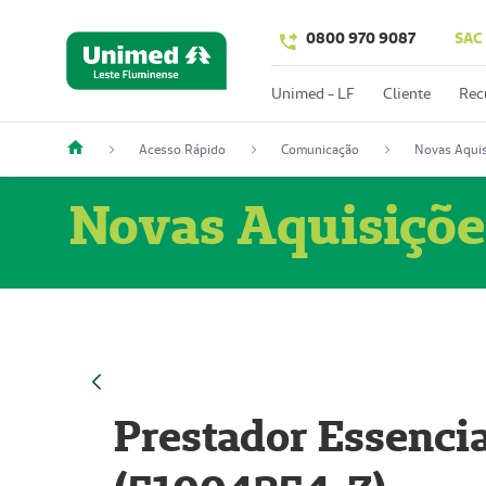
0800 970 9087
SAC
Unimed - LF
Cliente
Rec
Acesso Rápido
Comunicação
Novas Aquis
Novas Aquisiçõe
Prestador Essencia