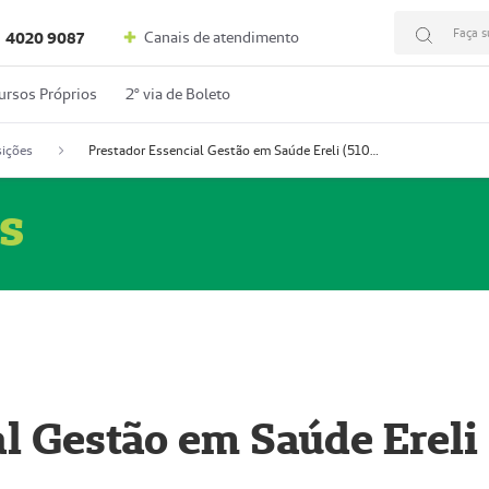
Faça s
Canais de atendimento
4020 9087
ursos Próprios
2º via de Boleto
ições
Prestador Essencial Gestão em Saúde Ereli (51004354-7)
s
l Gestão em Saúde Ereli